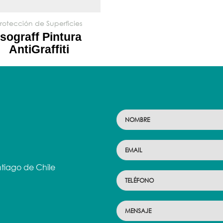
rotección de Superficies
Isograff Pintura
AntiGraffiti
tiago de Chile