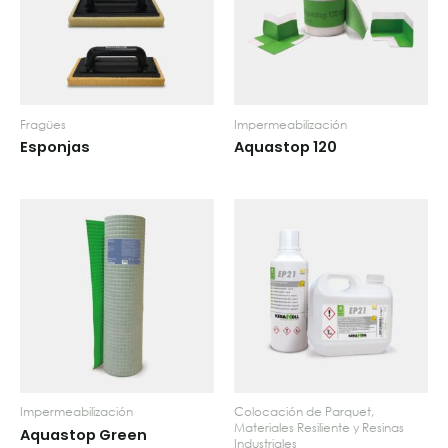
Fragües
Impermeabilización
Esponjas
Aquastop 120
Impermeabilización
Colocación de Parquet,
Materiales Resiliente y Resinas
Aquastop Green
Industriales