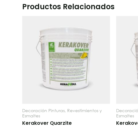
Productos Relacionados
Decoración Pinturas, Revestimientos y
Decoración
Esmaltes
Esmaltes
Kerakover Quarzite
Kerakove