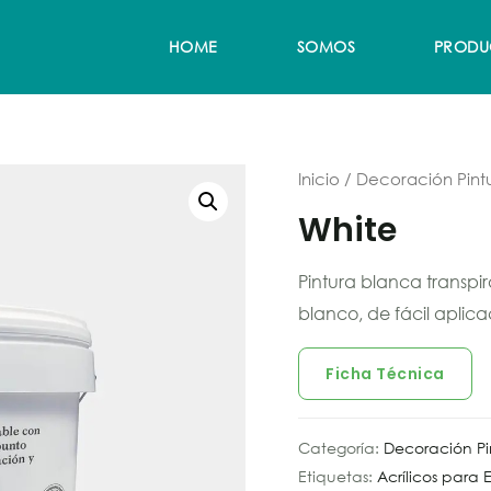
HOME
SOMOS
PRODU
Inicio
/
Decoración Pintu
White
Pintura blanca transpi
blanco, de fácil aplica
Ficha Técnica
Categoría:
Decoración Pin
Etiquetas:
Acrílicos para E